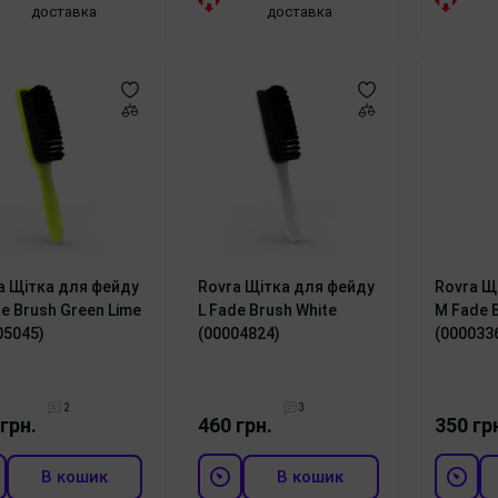
доставка
доставка
a Щітка для фейду
Rovra Щітка для фейду
Rovra Щ
de Brush Green Lime
L Fade Brush White
M Fade 
05045)
(00004824)
(000033
2
3
грн.
460 грн.
350 гр
В кошик
В кошик