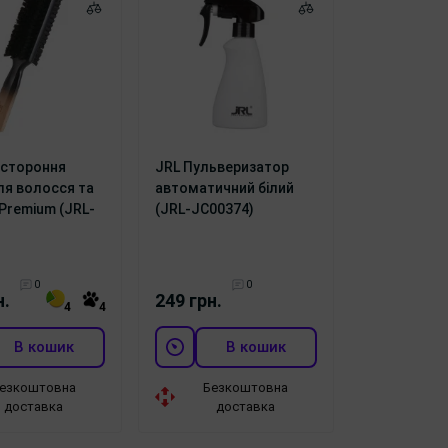
стороння
JRL Пульверизатор
ля волосся та
автоматичний білий
Premium (JRL-
(JRL-JC00374)
0
0
н.
249 грн.
4
4
В кошик
В кошик
езкоштовна
Безкоштовна
доставка
доставка