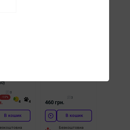
ульверизатор
Rovra Щітка для фейду
осся 300 мл
L Fade Brush Black
ir Sprayer
(00004823)
60)
0
-10%
3
н.
460 грн.
4
4
В кошик
В кошик
езкоштовна
Безкоштовна