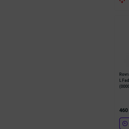
Rovr
L Fa
(000
460 