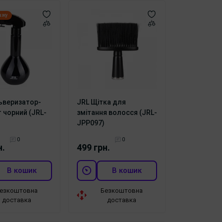
ажу
ьверизатор-
JRL Щітка для
 чорний (JRL-
змітання волосся (JRL-
JPP097)
0
0
н.
499 грн.
В кошик
В кошик
езкоштовна
Безкоштовна
доставка
доставка