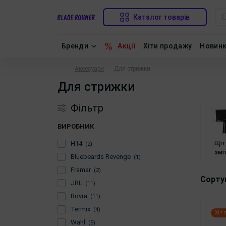
Каталог товарів
Бренди
Акції
Хіти продажу
Новин
Аксесуари
Для стрижки
Для стрижки
Фільтр
ВИРОБНИК
H14
Щіт
(2)
змі
Bluebeards Revenge
(1)
Framar
(2)
Сорту
JRL
(11)
Rovra
(11)
Termix
(4)
Хіт
Wahl
(5)