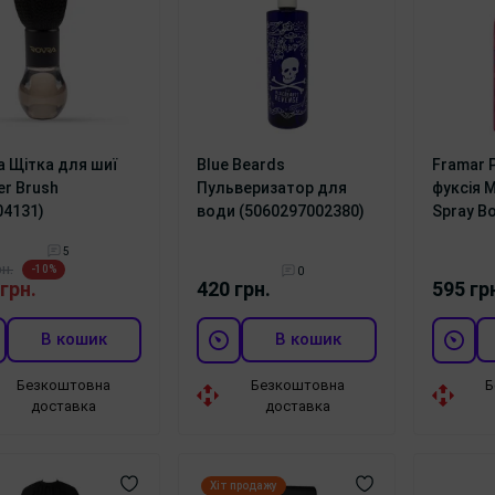
a Щітка для шиї
Blue Beards
Framar 
er Brush
Пульверизатор для
фуксія M
04131)
води (5060297002380)
Spray Bo
5
рн.
-10%
0
грн.
420 грн.
595 гр
В кошик
В кошик
Безкоштовна
Безкоштовна
Б
доставка
доставка
Хіт продажу