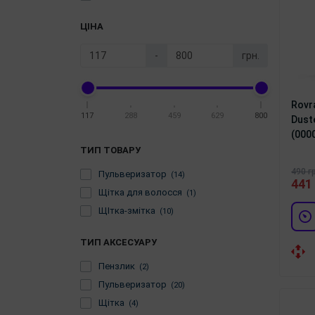
ЦІНА
-
грн.
Rovr
117
288
459
629
800
Dust
(000
ТИП ТОВАРУ
490 г
Пульверизатор
(14)
441 
Щітка для волосся
(1)
ЩІтка-змітка
(10)
ТИП АКСЕСУАРУ
Пензлик
(2)
Пульверизатор
(20)
Щітка
(4)