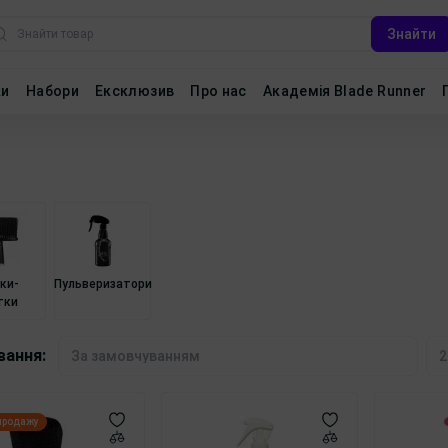
Знайти
ки
Набори
Ексклюзив
Про нас
Академія Blade Runner
ки-
Пульверизатори
тки
вання:
 продажу