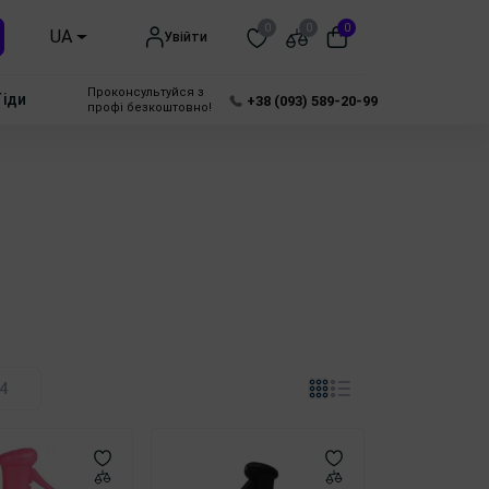
0
0
0
UA
Увійти
Проконсультуйся з
Гіди
+38 (093) 589-20-99
профі безкоштовно!