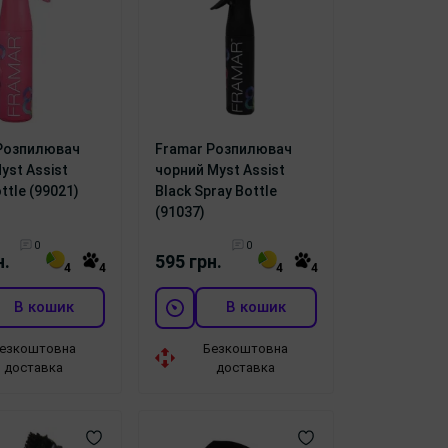
Розпилювач
Framar Розпилювач
yst Assist
чорний Myst Assist
ttle (99021)
Black Spray Bottle
(91037)
0
0
н.
595 грн.
4
4
4
4
В кошик
В кошик
езкоштовна
Безкоштовна
доставка
доставка