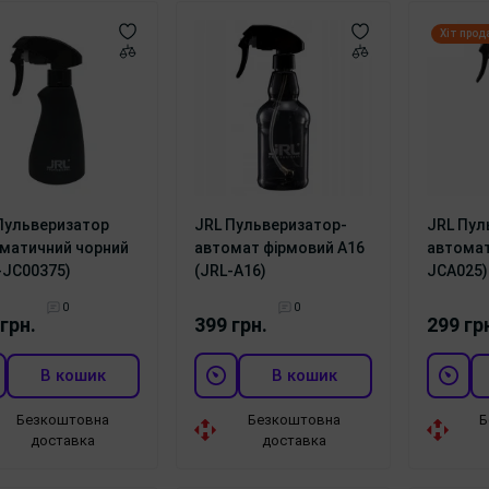
Хіт прод
Пульверизатор
JRL Пульверизатор-
JRL Пул
матичний чорний
автомат фірмовий A16
автомат
-JC00375)
(JRL-A16)
JCA025)
0
0
грн.
399 грн.
299 гр
В кошик
В кошик
Безкоштовна
Безкоштовна
Б
доставка
доставка