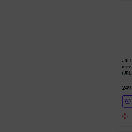
JRL 
авто
(JRL
249 