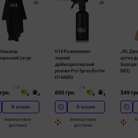
Пеньюар
H14 Розпилювач
JRL Дво
карський Large
чорний
щітка д
дрібнодисперсний
бороди 
розпил Pro Spray Bottle
BR2)
H14A003
0
0
грн.
690 грн.
549 гр
4
4
4
4
В кошик
В кошик
Безкоштовна
Безкоштовна
Б
доставка
доставка