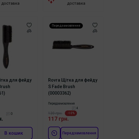
доставка
доставка
Передзамовлення
ітка для фейду
Rovra Щітка для фейду
Brush
S Fade Brush
61)
(00003362)
Передзамовлення
4
130 грн.
-10%
0
н.
117 грн.
В кошик
Передзамовлення