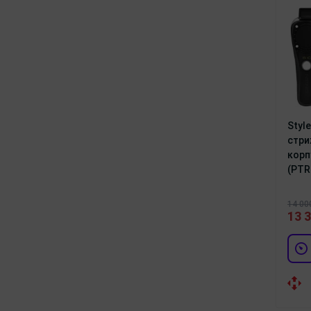
Styl
стри
корп
(PTR
14 00
13 3