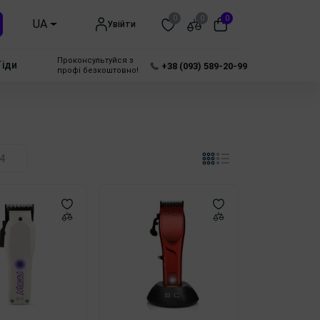
0
0
0
UA
Увійти
Проконсультуйся з
Гіди
+38 (093) 589-20-99
профі безкоштовно!