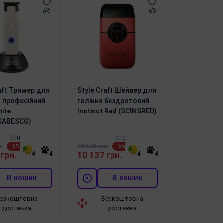
aft Тример для
Style Craft Шейвер для
 професійний
гоління бездротовий
ite
Instinct Red (SCINSRED)
SABESCG)
0
0
.
10 670 грн.
-5%
-5%
 грн.
10 137 грн.
4
4
4
4
В кошик
В кошик
езкоштовна
Безкоштовна
доставка
доставка