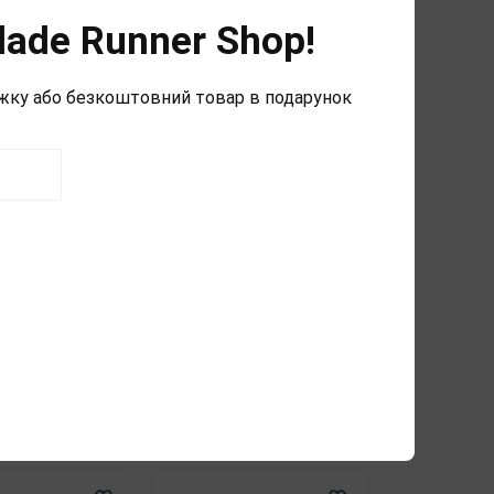
lade Runner Shop!
ижку або безкоштовний товар в подарунок
aft Тример для
Style Craft Тример для
и Instinct
стрижки Reign Digital
ition
White (SCREITR)
ME)
0
0
.
10 750 грн.
-5%
-5%
 грн.
10 213 грн.
4
4
4
4
В кошик
В кошик
езкоштовна
Безкоштовна
доставка
доставка