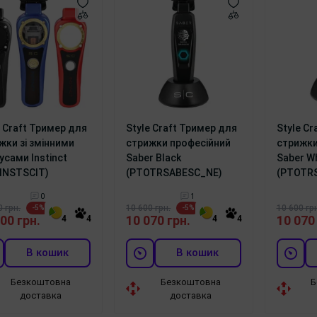
e Craft Тример для
Style Craft Тример для
Style Cr
жки зі змінними
стрижки професійний
стрижки
усами Instinct
Saber Black
Saber Wh
INSTSCIT)
(PTOTRSABESC_NE)
(PTOTR
0
1
0 грн.
10 600 грн.
10 600 грн
-5%
-5%
00 грн.
10 070 грн.
10 070
4
4
4
4
В кошик
В кошик
Безкоштовна
Безкоштовна
Б
доставка
доставка