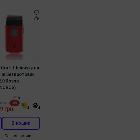
e Craft Шейвер для
ння бездротовий
2.0 Rosso
NOROS)
0
грн.
-5%
9 грн.
4
4
В кошик
Безкоштовна