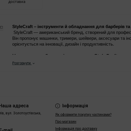
доставка
StyleCraft – інструменти й обладнання для барберів та 
 StyleCraft — американський бренд, створений для професіоналів у галузі стрижки та укладки волосся. 
Він пропонує машинки, тримери, шейвери, аксесуари та інс
орієнтується на інновації, дизайн і продуктивність.
Чому варто обирати інструменти StyleCraft
Розгорнути
Інноваційні технології
 — моторні рішення, що забе
ефективність роботи.
Професійне призначення
 — інструменти створені 
фейди, контури, перукарські техніки.
Сучасний дизайн і матеріали
 — бренд акцентує ув
Наша адреса
Інформація
иїв, вул. Золотоустівська,
Широкий асортимент
 — від машинок і тримерів до
Як оформити покупку частинами?
професійно обладнати робоче місце.
Про магазин
Інформація про доставку
E-mail