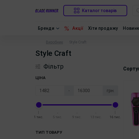
Каталог товарів
Бренди
Акції
Хіти продажу
Новин
Виробник
Style Craft
Style Craft
Фільтр
Сорту
ЦІНА
-
грн.
1 тис.
5 тис.
9 тис.
13 тис.
16 тис.
ТИП ТОВАРУ