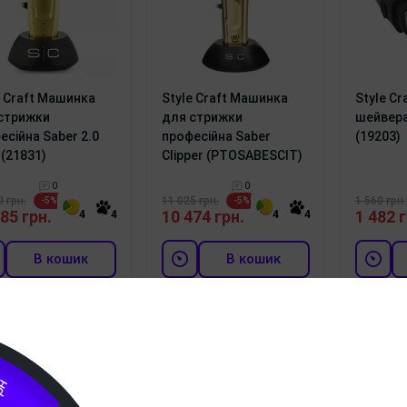
e Craft Машинка
Style Craft Машинка
Style Cr
стрижки
для стрижки
шейвера
есійна Saber 2.0
професійна Saber
(19203)
 (21831)
Clipper (PTOSABESCIT)
0
0
0 грн.
11 025 грн.
1 560 грн.
-5%
-5%
85 грн.
10 474 грн.
1 482 г
4
4
4
4
В кошик
В кошик
Безкоштовна
Безкоштовна
Б
доставка
доставка
грн