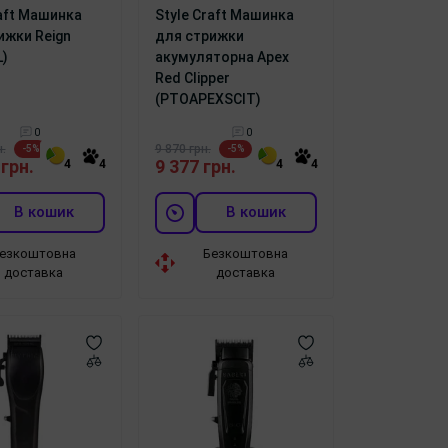
raft Машинка
Style Craft Машинка
ижки Reign
для стрижки
L)
акумуляторна Apex
Red Clipper
(PTOAPEXSCIT)
0
0
.
9 870 грн.
-5%
-5%
 грн.
9 377 грн.
4
4
4
4
В кошик
В кошик
езкоштовна
Безкоштовна
доставка
доставка