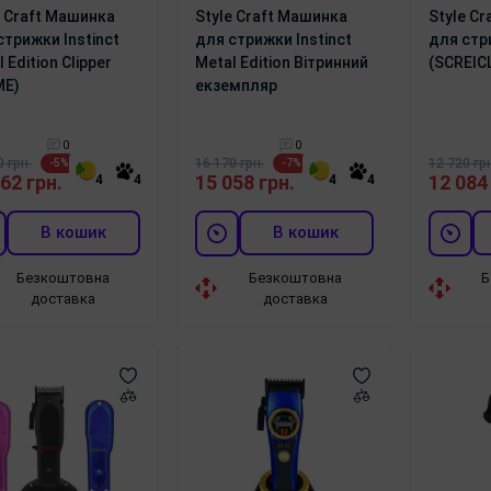
e Craft Машинка
Style Craft Машинка
Style C
стрижки Instinct
для стрижки Instinct
для стр
 Edition Clipper
Metal Edition Вітринний
(SCREIC
ME)
екземпляр
0
0
0 грн.
16 170 грн.
12 720 грн
-5%
-7%
62 грн.
15 058 грн.
12 084
4
4
4
4
В кошик
В кошик
Безкоштовна
Безкоштовна
Б
доставка
доставка