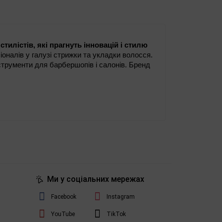
стилістів, які прагнуть інновацій і стилю
трументи для барбершопів і салонів. Бренд 
зпечують високу потужність, точність і 
з урахуванням потреб барберів і стилістів: 
агу на якісних матеріалах, стилі, ергономіці.
Ми у соціальних мережах
 аксесуарів і деталей, що дозволяють 
Facebook
Instagram
YouTube
TikTok