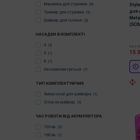
Машинка для стрижки
(8)
Styl
для 
Тример для стрижки
(5)
Metal
Шейвер для гоління
(2)
(SCI
НАСАДКИ В КОМПЛЕКТІ
4
(2)
16 17
15 3
5
(1)
8
(7)
Не комплектується
(7)
ТИП КОМПЛЕКТУЮЧИХ
Змінні ножі для шейвера
(1)
Сітка на шейвер
(3)
ЧАС РОБОТИ ВІД АКУМУЛЯТОРА
120 хв
(3)
150 хв
(1)