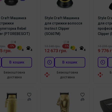
e Craft Машинка
Style Craft Машинка
Style C
стрижки
для стрижки волосся
для стр
уляторна Rebel
Instinct Clipper
професі
per (PTOREBESCIT)
(SC607M)
Clipper
0
0
грн.
13 340 грн.
10 290 грн
-5%
-5%
5 грн.
12 673 грн.
9 776 г
4
4
4
4
В кошик
В кошик
Безкоштовна
Безкоштовна
Б
доставка
доставка