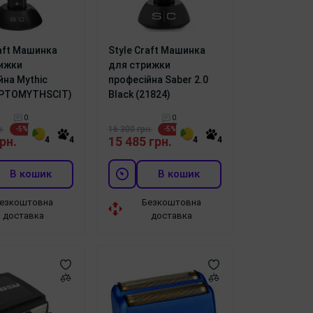
raft Машинка
Style Craft Машинка
ижки
для стрижки
йна Mythic
професійна Saber 2.0
 (PTOMYTHSCIT)
Black (21824)
0
0
.
16 300 грн.
-5%
-5%
рн.
15 485 грн.
4
4
4
4
В кошик
В кошик
езкоштовна
Безкоштовна
доставка
доставка