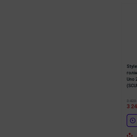
Styl
голі
Uno 
(SCU
3 420 
3 24