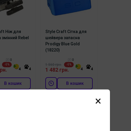
aft Ніж для
Style Craft Сітка для
 змінний Rebel
шейвера запасна
Prodigy Blue Gold
(18220)
0
0
1 560 грн.
-5%
-5%
рн.
1 482 грн.
4
4
4
4
В кошик
В кошик
езкоштовна
Безкоштовна
×
доставка
доставка