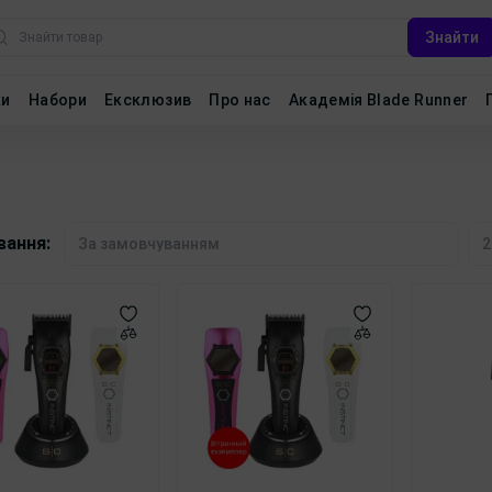
Знайти
ки
Набори
Ексклюзив
Про нас
Академія Blade Runner
вання: