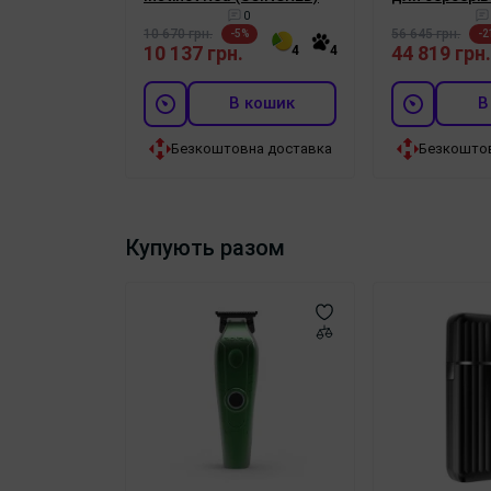
0
10 670 грн.
56 645 грн.
-5%
-2
10 137 грн.
44 819 грн
4
4
В кошик
В
Безкоштовна доставка
Безкошто
Купують разом