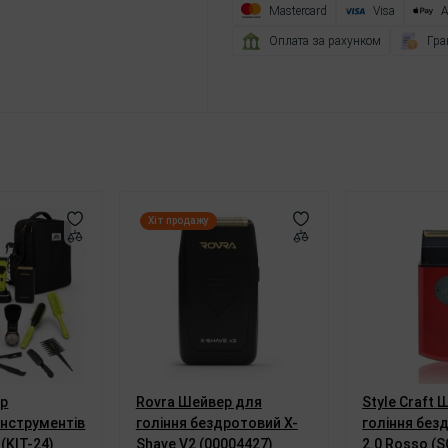
Mastercard
Visa
A
Оплата за рахунком
Гра
Хіт продажу
ір
Rovra Шейвер для
Style Craft
інструментів
гоління бездротовий X-
гоління без
(KIT-24)
Shave V2 (00004427)
2.0 Rosso (