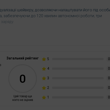
дуалізації шейверу, дозволяючи налаштувати його під особи
а, забезпечуючи до 120 хвилин автономної роботи; три
 заряду.
пристрій витримує занурення у воду на глибину до 1 метра 
його в душі. Ергономічний дизайн і легка вага (160 грамів)
віть під час тривалого гоління.
Загальний рейтинг
5
0
р
алі, розташовані в шаховому порядку, забезпечують глибоке
4
0
0
є два леза для швидкого та рівного гоління й одне централь
3
0
облячи процес догляду за собою максимально комфортним.
2
0
Цей товар ще
1
0
ніхто не оцінив