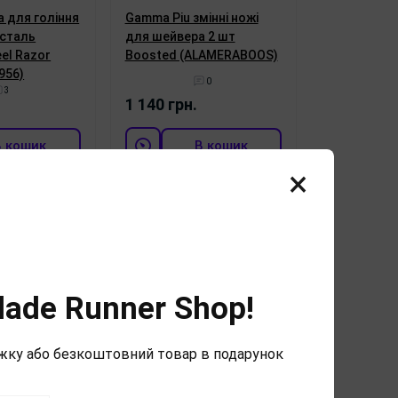
а для гоління
Gamma Piu змінні ножі
 сталь
для шейвера 2 шт
eel Razor
Boosted (ALAMERABOOS)
956)
0
3
1 140 грн.
В кошик
В кошик
×
вна доставка
Безкоштовна доставка
lade Runner Shop!
ижку або безкоштовний товар в подарунок