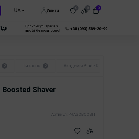
0
0
0
UA
Увійти
Проконсультуйся з
Гіди
+38 (093) 589-20-99
профі безкоштовно!
Питання
Академія Blade Runner
0
0
 Boosted Shaver
Артикул:
PRASOBOOSIT