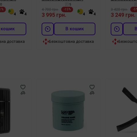
0
5
4 700 грн.
3 420 грн.
1%
-15%
-5
.
3 995 грн.
3 249 грн.
4
4
4
4
 кошик
В кошик
вна доставка
Безкоштовна доставка
Безкошто