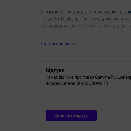
У комплект входять аксесуари для індиві
потреби. Шейвер працює від акумулятор
світлодіодні індикатори показують рівень
Читати повністю
Завдяки водонепроникності класу IPX7, 
30 хвилин, що дає змогу використовувати 
забезпечують зручність у користуванні на
Відгуки
Немає відгуків про товар Gamma Piu шейве
Особливі леза Crunchy з нержавіючої ст
Boosted Shaver (PRASOBOOSIT)
рівномірне та чисте гоління. Насадка ма
лезо для видалення довгих волосків, р
Залишити відгук
Характеристики: