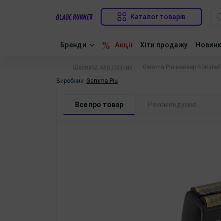
Каталог товарів
Бренди
Акції
Хіти продажу
Новин
Шейвери для гоління
Gamma Piu шейвер Boosted
Виробник:
Gamma Piu
Все про товар
Рекомендуємо