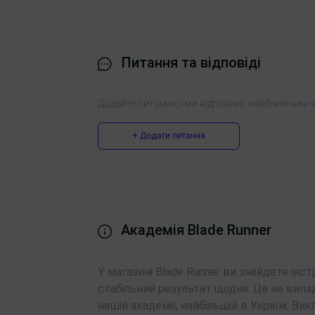
Швидкість двигуна: 11 000 об/хв
Довжина зрізу: 0 мм
Питання та відповіді
Напруга: 100-240 В
Додайте питання, і ми відповімо найближчим 
Час автономної роботи: 120 хв
+ Додати питання
Час зарядки: 60 хв
Вага: 160 г
Гарантія: 12 місяців
Академія Blade Runner
У магазині Blade Runner ви знайдете інс
Комплектація:
стабільний результат щодня. Це не випа
нашій академії, найбільшій в Україні. 