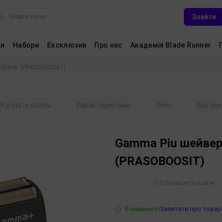
Знайти
ки
Набори
Ексклюзив
Про нас
Академія Blade Runner
 Shaver (PRASOBOOSIT)
Купують разом
Характеристики
Опис
Відгуки
Gamma Piu шейвер
(PRASOBOOSIT)
0 Залишити відгук
Запитати про товар
В наявності