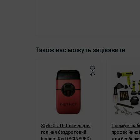
Також вас можуть зацікавити
Style Craft Шейвер для
Преміум-наб
гоління бездротовий
професійних 
Instinct Red (SCINSRED)
для берберів 