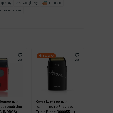
pple Pay
Google Pay
Готівкою
нтова програма
Хіт продажу
 Шейвер для
Rovra Шейвер для
дротовий Uno
гоління потрійне лезо
SCUNOROS)
Triple Blade (00005511)